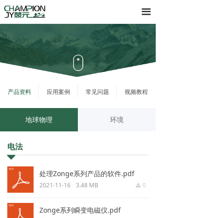
首页
끀
产品
服务
关于
产品资料
应用案例
常见问题
视频教程
下载
地球物理
环境
电法
뀓
处理Zonge系列产品的软件.pdf
2021-11-16
3.48 MB
0
끂
Zonge系列瞬变电磁仪.pdf