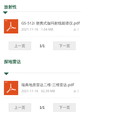
放射性
뀓
GS-512i 便携式伽玛射线能谱仪.pdf
2021-11-16
1.04 MB
0
끂
上一页
1
/
1
下一页
探地雷达
뀓
瑞典地质雷达二维-三维雷达.pdf
2021-11-16
62.39 MB
0
끂
上一页
1
/
1
下一页