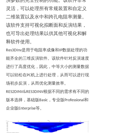
演参数的完全控制
的功能
。该软件非常
灵活，可以处理所有常规
装置
和自定义
二维装置
以及水
中
和跨孔
电阻率
测量
。
该软件支持可视化
拟断面和反演结果
，
也可导出处理结果
以供
其他
可视化和解
释软件使用
。
Res3DIn
v
是用于
电阻率成像
和
I
P
数据
处理
的功
能齐全的
三维反演
软件。该软件针对
反演
速度
进行了高度优化，因此
，
中
等大小的
测量
数据
可以轻松
在
PC
机
上进行处理，从而可以进行现
场
初步
反演
，从而
优化测量效率。
RES2DINV&RES3DINV
根据不同的需求
有
不同的
版本
选择，
基础
版
Basi
c
，专业
版
Professiona
l
和
企业
版
Enterprise
等
。