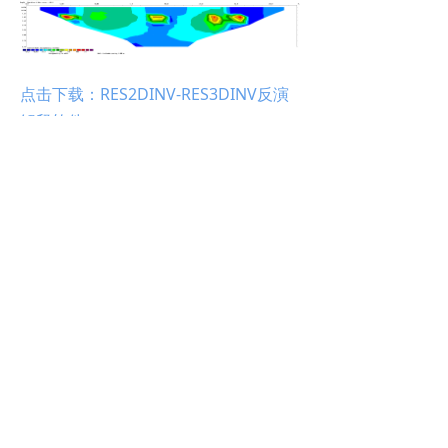
点击下载：RES2DINV-RES3DINV反演
解释软件
关于
产品
服务
下载
企业简介
电法
勘探服务
产品资料
企业文化
磁法
设备租赁
应用案例
合作伙伴
地震
设备维修
设备维修
新闻动态
放射性
产品询价
产品询价
联系我们
地质雷达
软件
版权所有©
竞元科技
京ICP备18037140号-2