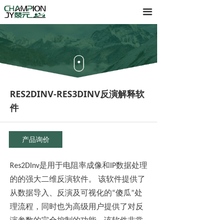
首页
끀
产品
服务
关于
RES2DINV-RES3DINV反演解释软
下载
件
产品询价
Res2DIn
v
是用于
电阻率成像
和
I
P
数据
处理
的
的强大
二维
反演软件
。
该软件提供了
从数据导入
、
反演
及
可视化的
“
傻
瓜
”
处
理
流程，同时
也
为高级用户提供了对反