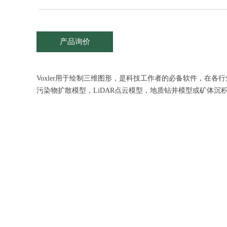
产品询价
Voxle
r
用于绘制三维图形，是科技工作者的必备软件，在各行
污染
物扩散模型
，
LiDA
R
点云
模型
，
地质
钻
井
模型或矿体沉