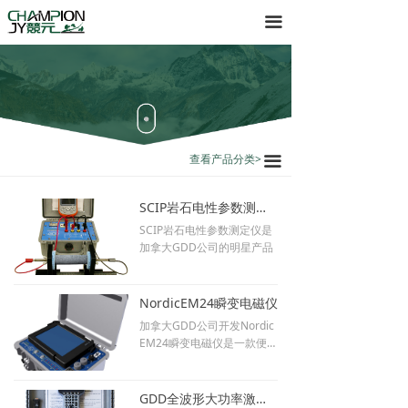
首页
全部
끀
产品
电法
服务
磁法
关于
地震
查看产品分类>
끀
下载
放射性
SCIP岩石电性参数测定仪
地质雷达
SCIP岩石电性参数测定仪是
加拿大GDD公司的明星产品
软件
NordicEM24瞬变电磁仪
加拿大GDD公司开发Nordic
EM24瞬变电磁仪是一款便携
式、用户界面友好、坚固耐
用24位的瞬变电磁仪。
GDD全波形大功率激电仪+三维高密度激电系统