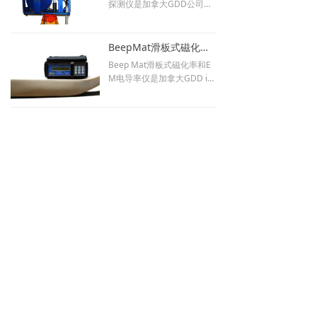
探测仪是加拿大GDD公司为
岩芯测量工作。为地球物理
矿业公司提高采矿准确度，
勘探设计以及地球物理反演
节约采矿成本而研发出来的
提供有用信息。
一款孔中电法仪器。SSW仪
BeepMat滑板式磁化率和EM电导率仪
器轻巧，便于携带运送，数
Beep Mat滑板式磁化率和E
据采集高效，适合在采矿作
M电导率仪是加拿大GDD in
业中使用。为了减少采矿作
strumentation公司销量最多
业过程中造成的矿石贫化问
的勘探仪器，它是一款可以
题，提高矿石品位。 使用SS
快速探测地表良导体、露头
W系统对钻孔进行测量将帮
矿等的滑板式电法勘探仪
查看更多
助采矿者确定废石和低品位
器。
矿石中高品位矿体的形状。
用户将确切地知道在哪里停
关于
产品
服务
下载
止爆裂，从而节省时间和成
本。
企业简介
电法
勘探服务
产品资料
企业文化
磁法
设备租赁
应用案例
合作伙伴
地震
设备维修
设备维修
新闻动态
放射性
产品询价
产品询价
联系我们
地质雷达
软件
版权所有©
竞元科技