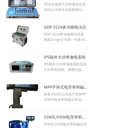
GDD全波形大功率激电仪是
GDD公司多年实际勘探经验
积累与仪器技术升级的结
晶。
GDP-3224多功能电法仪
GDP-3224多功能电法仪是
美国Zonge公司新一代多功
能电法仪。
IPS陆井大功率激电系统
IPS陆井大功率激电系统是由
大功率发射机、便携式接收
机、及2000米地电重缆仪
（可定制其他尺寸）及处理
解释软件组成。本系列产品
MPP手持式电导率和磁化率仪
适合陆地和井中激发极化法
加拿大GDD公司生产的MPP
测量。
手持式电导率和磁化率仪，
对岩石样本或岩芯标本进行
电导率和磁化率扫描测量,可
以快速高效的得到岩芯所含
SSW孔中EM电导率和磁化率探测仪
硫化物的情况。非常适用于
SSW孔中EM电导率和磁化率
地面岩石样本、新旧钻孔的