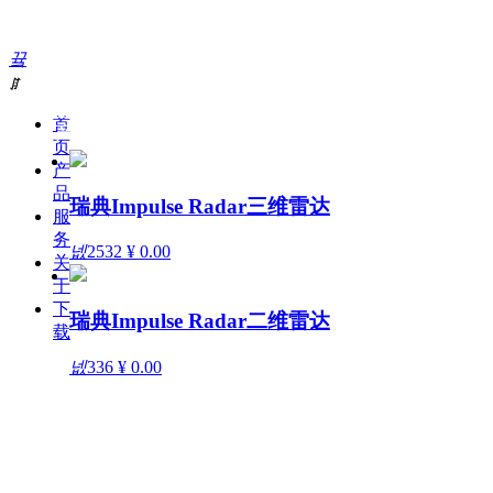
끀
ꁲ
全力为中小企业提供网页设计、网站建设等店铺详情
装修设计、平面设计、品牌推广等高度定制服务
首
产品展示
页
产
品
瑞典Impulse Radar三维雷达
服
务
넶
2532
¥ 0.00
关
于
下
瑞典Impulse Radar二维雷达
载
넶
336
¥ 0.00