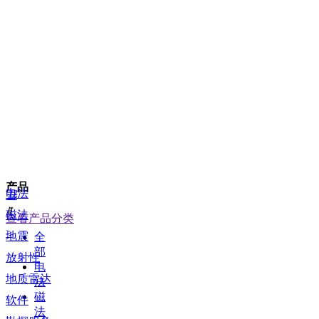
产品
电法
끀
ꁲ
磁法
查看产品分类
>
地震
全
部
放射性
电
地质雷达
法
磁
软件
法